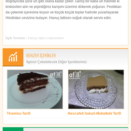
doğrayıcıda iyice un gibi olana kadar çekin. Geniş bir kaba un halinde ki
bisküvileri alın ve pişirdiğiniz karışımı üzerine dökerek yoğurun. Fındıkları
da çekerek içeresine koyun ve küçük küçük toplar halinde yuvarlayarak
Hindistan cevizine bulayın. Havuç tatlısını soğuk olarak servis edin.
İlgili Terimler :
Havuç tatlısı malzemeleri
BENZER İÇERİKLER
İlginizi Çekebilecek Diğer İçeriklerimiz
Tiramisu Tarifi
Nescafeli Sakızlı Muhallebi Tarifi
yonetim
yonetim