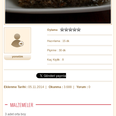
Oylama
Hazırlama : 15 dk
Pişirme : 30 dk
yonetim
Kaç Kişilik : 8
Eklenme Tarihi :
05.11.2014 |
Okunma :
3.688 |
Yorum :
0
MALZEMELER
3 adet orta boy