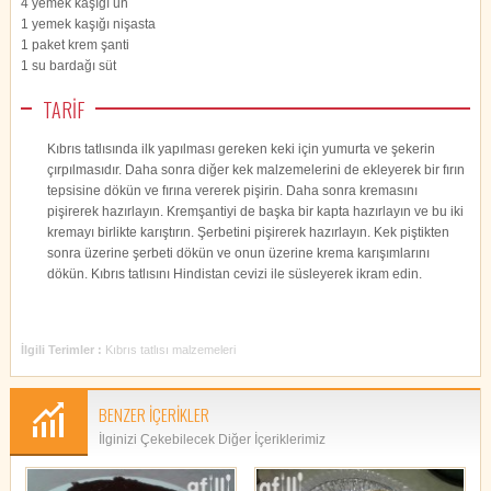
4 yemek kaşığı un
1 yemek kaşığı nişasta
1 paket krem şanti
1 su bardağı süt
TARİF
Kıbrıs tatlısında ilk yapılması gereken keki için yumurta ve şekerin
çırpılmasıdır. Daha sonra diğer kek malzemelerini de ekleyerek bir fırın
tepsisine dökün ve fırına vererek pişirin. Daha sonra kremasını
pişirerek hazırlayın. Kremşantiyi de başka bir kapta hazırlayın ve bu iki
kremayı birlikte karıştırın. Şerbetini pişirerek hazırlayın. Kek piştikten
sonra üzerine şerbeti dökün ve onun üzerine krema karışımlarını
dökün. Kıbrıs tatlısını Hindistan cevizi ile süsleyerek ikram edin.
İlgili Terimler :
Kıbrıs tatlısı malzemeleri
BENZER İÇERİKLER
İlginizi Çekebilecek Diğer İçeriklerimiz