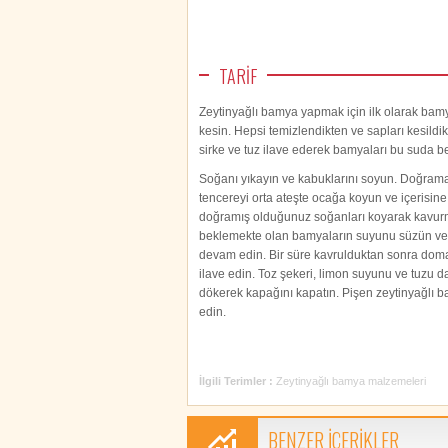
TARİF
Zeytinyağlı bamya yapmak için ilk olarak bamy
kesin. Hepsi temizlendikten ve sapları kesildik
sirke ve tuz ilave ederek bamyaları bu suda be
Soğanı yıkayın ve kabuklarını soyun. Doğrama 
tencereyi orta ateşte ocağa koyun ve içerisine
doğramış olduğunuz soğanları koyarak kavur
beklemekte olan bamyaların suyunu süzün ve k
devam edin. Bir süre kavrulduktan sonra domat
ilave edin. Toz şekeri, limon suyunu ve tuzu 
dökerek kapağını kapatın. Pişen zeytinyağlı b
edin.
İlgili Terimler :
Zeytinyağlı bamya malzemeleri
BENZER İÇERİKLER