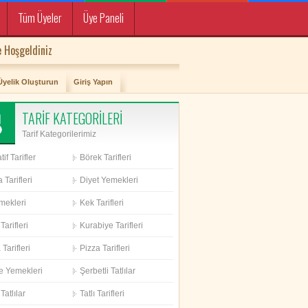
Tüm Üyeler
Üye Paneli
 Hoşgeldiniz
Üyelik Oluşturun
Giriş Yapın
TARİF KATEGORİLERİ
Tarif Kategorilerimiz
if Tarifler
Börek Tarifleri
 Tarifleri
Diyet Yemekleri
mekleri
Kek Tarifleri
Tarifleri
Kurabiye Tarifleri
Tarifleri
Pizza Tarifleri
e Yemekleri
Şerbetli Tatlılar
Tatlılar
Tatlı Tarifleri