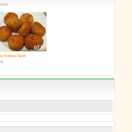
erimiz
es Köftesi Tarifi
im