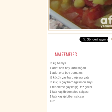
MALZEMELER
½ kg bamya
1 adet orta boy kuru soğan
1 adet orta boy domates
½ küçük çay bardağı sıvı yağ
½ küçük çay bardağı limon suyu
1 tepeleme çay kaşığı toz şeker
1 tatlı kaşığı domates salçası
1 tatlı kaşığı biber salçası
Tuz