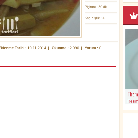
Pişirme : 30 dk
Kaç Kişilik : 4
Eklenme Tarihi :
19.11.2014 |
Okunma :
2.990 |
Yorum :
0
Tirami
Resimli
malzem