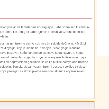
aları yıkayın ve temizlenmesini sağlayın. Saha sonra sap kısımlarını
ten sonra ise geniş bir kabın içerisine koyun ve üzerine bir miktar
kletin.
tahtasının üzerine alın ve çok ince bir şekilde doğrayın. Küçük bir
 zeytinyağını koyup ısınmasını bekleyin. Isınan yağın içerisine
maya başlayın. Soğanlar pembeleşinceye kadar kavurun. Suda
avrulmakta olan soğanların içerisine koyarak birlikte kavurmaya
esleri doğrayıcıdan geçirin ve salça ile birlikte bamyaların üzerine
da ekleyin. Son olarak bamyaların üzerini geçecek şekilde sıcak su
amya yemeğini sıcak bir şekilde servis tabaklarına koyarak ikram