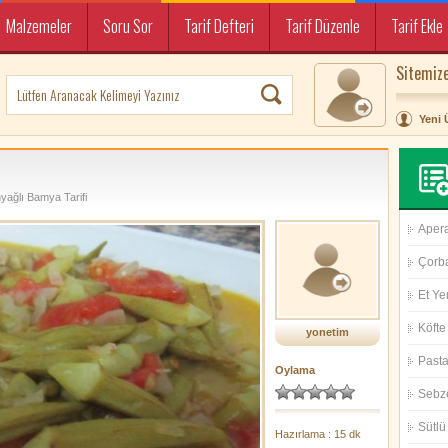
Malzemeler
Soru Sor
Tarif Defteri
Tarif Düzenle
Tarif Ekle
Sitemize
Yeni 
yağlı Bamya Tarifi
Aperat
Çorba
Et Ye
Köfte 
yonetim
Pasta 
Oylama
Sebz
Sütlü 
Hazırlama : 15 dk