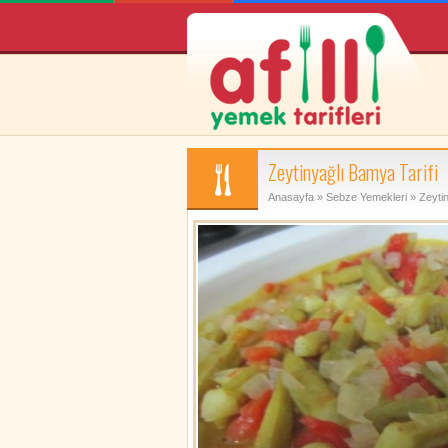
Zeytinyağlı Bamya Tarifi
Anasayfa
»
Sebze Yemekleri
» Zeytin