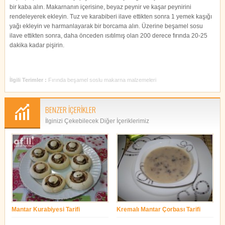
bir kaba alın. Makarnanın içerisine, beyaz peynir ve kaşar peynirini
rendeleyerek ekleyin. Tuz ve karabiberi ilave ettikten sonra 1 yemek kaşığı
yağı ekleyin ve harmanlayarak bir borcama alın. Üzerine beşamel sosu
ilave ettikten sonra, daha önceden ısıtılmış olan 200 derece fırında 20-25
dakika kadar pişirin.
İlgili Terimler :
Fırında beşamel soslu makarna malzemeleri
BENZER İÇERİKLER
İlginizi Çekebilecek Diğer İçeriklerimiz
Mantar Kurabiyesi Tarifi
Kremalı Mantar Çorbası Tarifi
yonetim
yonetim