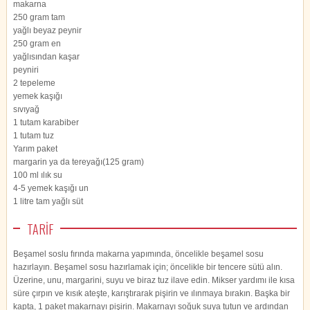
makarna
250 gram tam
yağlı beyaz peynir
250 gram en
yağlısından kaşar
peyniri
2 tepeleme
yemek kaşığı
sıvıyağ
1 tutam karabiber
1 tutam tuz
Yarım paket
margarin ya da tereyağı(125 gram)
100 ml ılık su
4-5 yemek kaşığı un
1 litre tam yağlı süt
TARİF
Beşamel soslu fırında makarna yapımında, öncelikle beşamel sosu
hazırlayın. Beşamel sosu hazırlamak için; öncelikle bir tencere sütü alın.
Üzerine, unu, margarini, suyu ve biraz tuz ilave edin. Mikser yardımı ile kısa
süre çırpın ve kısık ateşte, karıştırarak pişirin ve ılınmaya bırakın. Başka bir
kapta, 1 paket makarnayı pişirin. Makarnayı soğuk suya tutun ve ardından