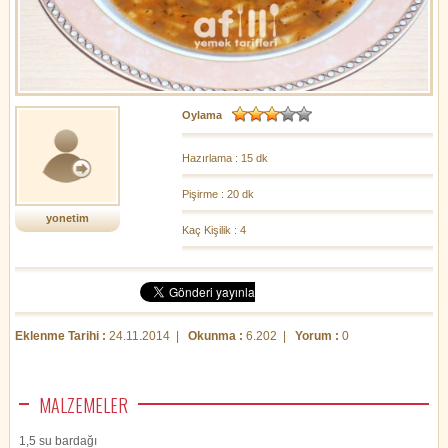
Oylama
Hazırlama : 15 dk
Pişirme : 20 dk
yonetim
Kaç Kişilik : 4
Eklenme Tarihi :
24.11.2014 |
Okunma :
6.202 |
Yorum :
0
MALZEMELER
1,5 su bardağı