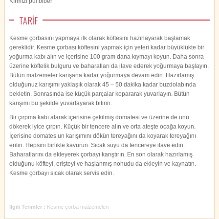
Kırmızı pul biber
TARİF
Kesme çorbasını yapmaya ilk olarak köftesini hazırlayarak başlamak
gereklidir. Kesme çorbası köftesini yapmak için yeteri kadar büyüklükte bir
yoğurma kabı alın ve içerisine 100 gram dana kıymayı koyun. Daha sonra
üzerine köftelik bulguru ve baharatları da ilave ederek yoğurmaya başlayın.
Bütün malzemeler karışana kadar yoğurmaya devam edin. Hazırlamış
olduğunuz karışımı yaklaşık olarak 45 – 50 dakika kadar buzdolabında
bekletin. Sonrasında ise küçük parçalar kopararak yuvarlayın. Bütün
karışımı bu şekilde yuvarlayarak bitirin.
Bir çırpma kabı alarak içerisine çekilmiş domatesi ve üzerine de unu
dökerek iyice çırpın. Küçük bir tencere alın ve orta ateşte ocağa koyun.
İçerisine domates un karışımını dökün tereyağını da koyarak tereyağını
eritin. Hepsini birlikte kavurun. Sıcak suyu da tencereye ilave edin.
Baharatlarını da ekleyerek çorbayı karıştırın. En son olarak hazırlamış
olduğunu köfteyi, erişteyi ve haşlanmış nohudu da ekleyin ve kaynatın.
Kesme çorbayı sıcak olarak servis edin.
İlgili Terimler :
Kesme çorba malzemeleri