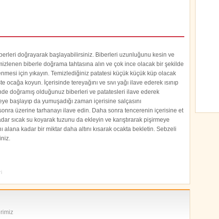
berleri doğrayarak başlayabilirsiniz. Biberleri uzunluğunu kesin ve
Temizlenen biberle doğrama tahtasına alın ve çok ince olacak bir şekilde
nmesi için yıkayın. Temizlediğiniz patatesi küçük küçük küp olacak
te ocağa koyun. İçerisinde tereyağını ve sıvı yağı ilave ederek ısınıp
inde doğramış olduğunuz biberleri ve patatesleri ilave ederek
eye başlayıp da yumuşadığı zaman içerisine salçasını
an sonra üzerine tarhanayı ilave edin. Daha sonra tencerenin içerisine et
dar sıcak su koyarak tuzunu da ekleyin ve karıştırarak pişirmeye
alana kadar bir miktar daha altını kısarak ocakta bekletin. Sebzeli
iniz.
i
erimiz