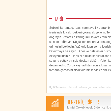
TARİF
Sebzeli tarhana çorbası yapmaya ilk olarak bi
içerisinde ki çekirdekleri çıkararak yıkayın. 
doğrayın. Patatesin kabuğunu soyarak temizle
şekilde doğrayın. Küçük bir tencereyi orta ateş
erimesini bekleyin. Yağ eridikten sonra içeris
kavurmaya başlayın. Biber ve patatesler pişm
ekleyebilirisiniz. Hepsini birlikte karıştırdıkt
suyunu soğuk bir şekildeyken dökün. Yeteri ka
devam edin. Çorba kaynadıktan sonra kıvamını 
tarhana çorbasını sıcak olarak servis edebilirs
İlgili Terimler :
Sebzeli tarhana çorbası malzemeler
BENZER İÇERİKLER
İlginizi Çekebilecek Diğer İçerikl