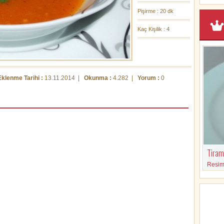
Pişirme : 20 dk
Kaç Kişilik : 4
Eklenme Tarihi :
13.11.2014 |
Okunma :
4.282 |
Yorum :
0
Tirami
Resimli
malzem