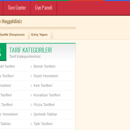
Tüm Üyeler
Üye Paneli
 Hoşgeldiniz
Üyelik Oluşturun
Giriş Yapın
TARİF KATEGORİLERİ
Tarif Kategorilerimiz
if Tarifler
Börek Tarifleri
 Tarifleri
Diyet Yemekleri
mekleri
Kek Tarifleri
Tarifleri
Kurabiye Tarifleri
Tarifleri
Pizza Tarifleri
e Yemekleri
Şerbetli Tatlılar
Tatlılar
Tatlı Tarifleri