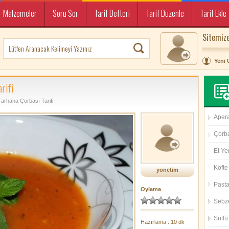
Malzemeler
Soru Sor
Tarif Defteri
Tarif Düzenle
Tarif Ekle
Sitemize
Yeni 
rifi
Tarhana Çorbası Tarifi
Aperat
Çorba
Et Ye
Köfte 
yonetim
Pasta 
Oylama
Sebz
Sütlü 
Hazırlama : 10 dk