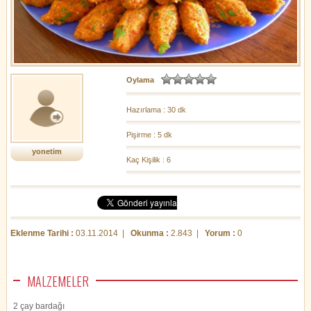
Oylama
Hazırlama : 30 dk
Pişirme : 5 dk
yonetim
Kaç Kişilik : 6
Eklenme Tarihi :
03.11.2014 |
Okunma :
2.843 |
Yorum :
0
MALZEMELER
2 çay bardağı