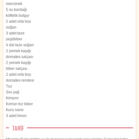
mercimek
5 su bardağı
köftelik bulgur
2 adet orta boy
soğan
3 adet taze
yeşilbiber
4 dal taze soğan
2 yemek kaşığı
domates salçası
2 yemek kaşığı
biber salçası
2 adet orta boy
domates rendesi
Tuz
Sıvı yağ
Kimyon
Kırmızı toz biber
Kuru nane
3 adet limon
TARİF