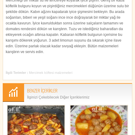
Mercimeği bir miktar su ile tencereye koyarak iyice pişirin. Geniş bir kaba
köftelik bulguru koyun ve pişirdiğiniz mercimekleri düğünün üzerine sulu bir
şekilde dökün. Kabın ağzını kapatarak iyice şişmesini bekleyin. Bu arada
soğanları, biberi ve yeşil soğanı ince ince doğrayarak bir miktar yağ ile
ocakta kavurun. İyice kavrulduktan sonra üzerine salçaların tamamını ve
domates rendesini dökün ve karıştırın. Tuzu ve istediğiniz baharatları da
ekleyerek ocağın altınsa kapatın. Kabaran köftelik bulgurun içerisine bu
karışımı dökerek yoğurun. 3 adet limonun suyunu da sıkarak içine ilave
edin. Üzerine parlak olacak kadar sıvıyağ ekleyin. Bütün malzemeleri
karıştırın ve servis edin.
İlgili Terimler :
Mercimek köftesi malzemeleri
BENZER İÇERİKLER
İlginizi Çekebilecek Diğer İçeriklerimiz