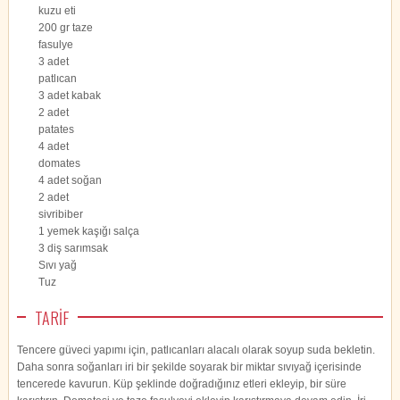
kuzu eti
200 gr taze
fasulye
3 adet
patlıcan
3 adet kabak
2 adet
patates
4 adet
domates
4 adet soğan
2 adet
sivribiber
1 yemek kaşığı salça
3 diş sarımsak
Sıvı yağ
Tuz
TARİF
Tencere güveci yapımı için, patlıcanları alacalı olarak soyup suda bekletin.
Daha sonra soğanları iri bir şekilde soyarak bir miktar sıvıyağ içerisinde
tencerede kavurun. Küp şeklinde doğradığınız etleri ekleyip, bir süre