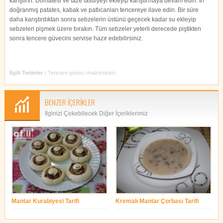
karıştırın. Domatesi ve taze fasulyeyi ekleyip karıştırmaya devam edin. İri
doğranmış patates, kabak ve patlıcanları tencereye ilave edin. Bir süre
daha karıştırdıktan sonra sebzelerin üstünü geçecek kadar su ekleyip
sebzeleri pişmek üzere bırakın. Tüm sebzeler yeterli derecede piştikten
sonra tencere güvecini servise hazır edebilirsiniz.
İlgili Terimler :
Tencere güveci malzemeleri
BENZER İÇERİKLER
İlginizi Çekebilecek Diğer İçeriklerimiz
Mantar Kurabiyesi Tarifi
Kremalı Mantar Çorbası Tarifi
yonetim
yonetim