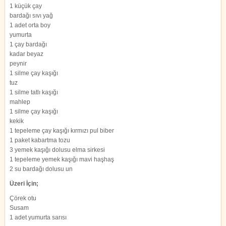
1 küçük çay
bardağı sıvı yağ
1 adet orta boy
yumurta
1 çay bardağı
kadar beyaz
peynir
1 silme çay kaşığı
tuz
1 silme tatlı kaşığı
mahlep
1 silme çay kaşığı
kekik
1 tepeleme çay kaşığı kırmızı pul biber
1 paket kabartma tozu
3 yemek kaşığı dolusu elma sirkesi
1 tepeleme yemek kaşığı mavi haşhaş
2 su bardağı dolusu un
Üzeri İçin;
Çörek otu
Susam
1 adet yumurta sarısı