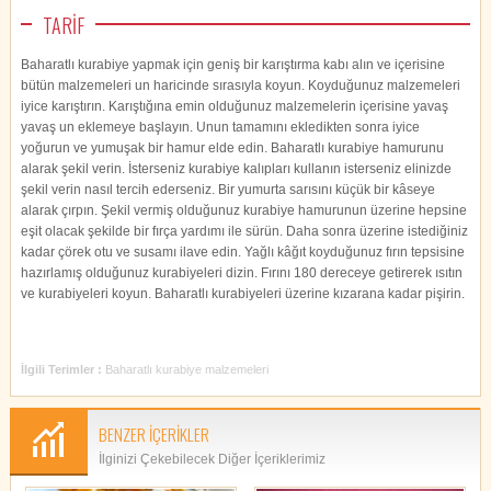
TARİF
Baharatlı kurabiye yapmak için geniş bir karıştırma kabı alın ve içerisine
bütün malzemeleri un haricinde sırasıyla koyun. Koyduğunuz malzemeleri
iyice karıştırın. Karıştığına emin olduğunuz malzemelerin içerisine yavaş
yavaş un eklemeye başlayın. Unun tamamını ekledikten sonra iyice
yoğurun ve yumuşak bir hamur elde edin. Baharatlı kurabiye hamurunu
alarak şekil verin. İsterseniz kurabiye kalıpları kullanın isterseniz elinizde
şekil verin nasıl tercih ederseniz. Bir yumurta sarısını küçük bir kâseye
alarak çırpın. Şekil vermiş olduğunuz kurabiye hamurunun üzerine hepsine
eşit olacak şekilde bir fırça yardımı ile sürün. Daha sonra üzerine istediğiniz
kadar çörek otu ve susamı ilave edin. Yağlı kâğıt koyduğunuz fırın tepsisine
hazırlamış olduğunuz kurabiyeleri dizin. Fırını 180 dereceye getirerek ısıtın
ve kurabiyeleri koyun. Baharatlı kurabiyeleri üzerine kızarana kadar pişirin.
İlgili Terimler :
Baharatlı kurabiye malzemeleri
BENZER İÇERİKLER
İlginizi Çekebilecek Diğer İçeriklerimiz