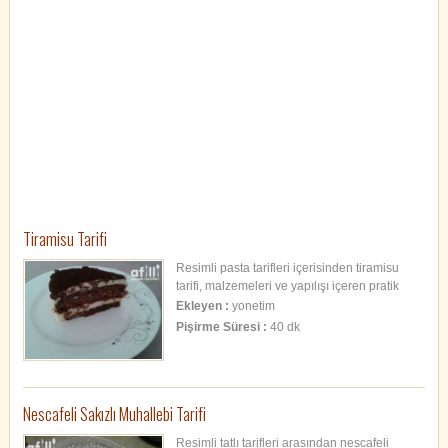
Tiramisu Tarifi
Resimli pasta tarifleri içerisinden tiramisu
tarifi, malzemeleri ve yapılışı içeren pratik
tarif.
Ekleyen :
yonetim
Pişirme Süresi :
40 dk
Nescafeli Sakızlı Muhallebi Tarifi
Resimli tatlı tarifleri arasından nescafeli