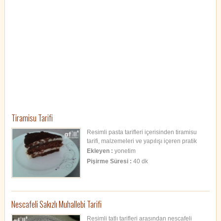
Tiramisu Tarifi
Resimli pasta tarifleri içerisinden tiramisu
tarifi, malzemeleri ve yapılışı içeren pratik
tarif.
Ekleyen :
yonetim
Pişirme Süresi :
40 dk
Nescafeli Sakızlı Muhallebi Tarifi
Resimli tatlı tarifleri arasından nescafeli