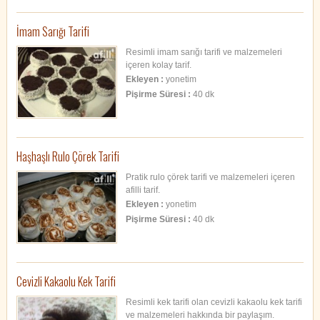
İmam Sarığı Tarifi
Resimli imam sarığı tarifi ve malzemeleri
içeren kolay tarif.
Ekleyen :
yonetim
Pişirme Süresi :
40 dk
Haşhaşlı Rulo Çörek Tarifi
Pratik rulo çörek tarifi ve malzemeleri içeren
afilli tarif.
Ekleyen :
yonetim
Pişirme Süresi :
40 dk
Cevizli Kakaolu Kek Tarifi
Resimli kek tarifi olan cevizli kakaolu kek tarifi
ve malzemeleri hakkında bir paylaşım.