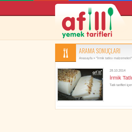
ARAMA SONUÇLARI
Anasayfa
» "İrmik tatlısı malzemeleri"
28.10.2014
İrmik Tatlı
Tatlı tarifleri iç