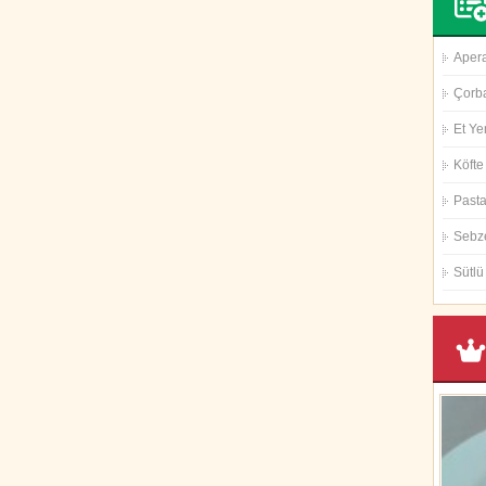
Aperat
Çorba
Et Ye
Köfte 
Pasta 
Sebz
Sütlü 