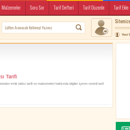
Malzemeler
Soru Sor
Tarif Defteri
Tarif Düzenle
Tarif Ekle
Sitemize
Yeni 
sı Tarifi
erisinden irmik tatlısı tarifi ve malzemeleri hakkında bilgiler içeren resimli tarif.