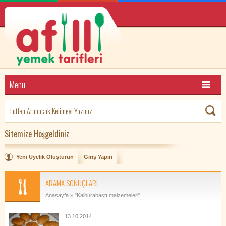
Menu
Sitemize Hoşgeldiniz
Yeni Üyelik Oluşturun
Giriş Yapın
ARAMA SONUÇLARI
Anasayfa
» "Kalburabastı malzemeleri"
13.10.2014