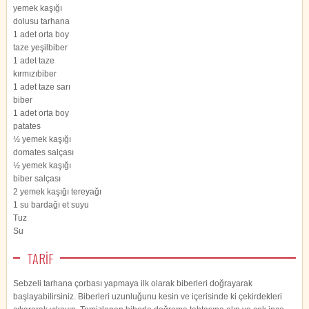
yemek kaşığı
dolusu tarhana
1 adet orta boy
taze yeşilbiber
1 adet taze
kırmızıbiber
1 adet taze sarı
biber
1 adet orta boy
patates
½ yemek kaşığı
domates salçası
½ yemek kaşığı
biber salçası
2 yemek kaşığı tereyağı
1 su bardağı et suyu
Tuz
Su
TARİF
Sebzeli tarhana çorbası yapmaya ilk olarak biberleri doğrayarak
başlayabilirsiniz. Biberleri uzunluğunu kesin ve içerisinde ki çekirdekleri