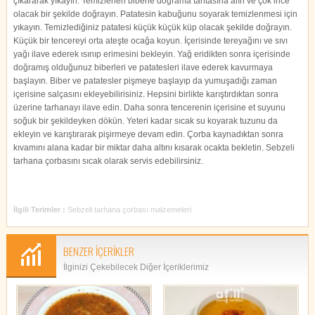
çıkararak yıkayın. Temizlenen biberle doğrama tahtasına alın ve çok ince
olacak bir şekilde doğrayın. Patatesin kabuğunu soyarak temizlenmesi için
yıkayın. Temizlediğiniz patatesi küçük küçük küp olacak şekilde doğrayın.
Küçük bir tencereyi orta ateşte ocağa koyun. İçerisinde tereyağını ve sıvı
yağı ilave ederek ısınıp erimesini bekleyin. Yağ eridikten sonra içerisinde
doğramış olduğunuz biberleri ve patatesleri ilave ederek kavurmaya
başlayın. Biber ve patatesler pişmeye başlayıp da yumuşadığı zaman
içerisine salçasını ekleyebilirisiniz. Hepsini birlikte karıştırdıktan sonra
üzerine tarhanayı ilave edin. Daha sonra tencerenin içerisine et suyunu
soğuk bir şekildeyken dökün. Yeteri kadar sıcak su koyarak tuzunu da
ekleyin ve karıştırarak pişirmeye devam edin. Çorba kaynadıktan sonra
kıvamını alana kadar bir miktar daha altını kısarak ocakta bekletin. Sebzeli
tarhana çorbasını sıcak olarak servis edebilirsiniz.
İlgili Terimler :
Sebzeli tarhana çorbası malzemeleri
BENZER İÇERİKLER
İlginizi Çekebilecek Diğer İçeriklerimiz