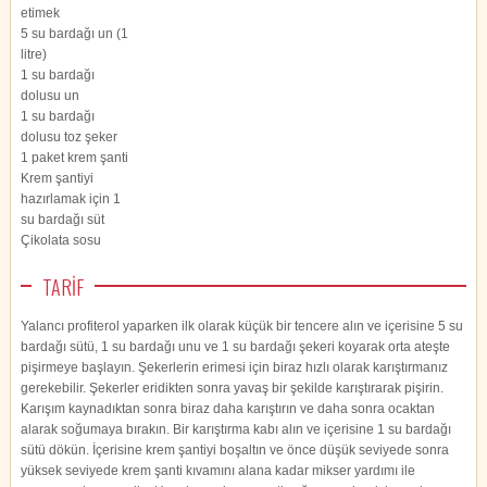
etimek
5 su bardağı un (1
litre)
1 su bardağı
dolusu un
1 su bardağı
dolusu toz şeker
1 paket krem şanti
Krem şantiyi
hazırlamak için 1
su bardağı süt
Çikolata sosu
TARİF
Yalancı profiterol yaparken ilk olarak küçük bir tencere alın ve içerisine 5 su
bardağı sütü, 1 su bardağı unu ve 1 su bardağı şekeri koyarak orta ateşte
pişirmeye başlayın. Şekerlerin erimesi için biraz hızlı olarak karıştırmanız
gerekebilir. Şekerler eridikten sonra yavaş bir şekilde karıştırarak pişirin.
Karışım kaynadıktan sonra biraz daha karıştırın ve daha sonra ocaktan
alarak soğumaya bırakın. Bir karıştırma kabı alın ve içerisine 1 su bardağı
sütü dökün. İçerisine krem şantiyi boşaltın ve önce düşük seviyede sonra
yüksek seviyede krem şanti kıvamını alana kadar mikser yardımı ile