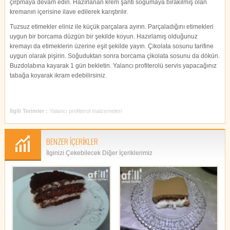
çırpmaya devam edin. Hazırlanan krem şanti soğumaya bırakılmış olan
kremanın içerisine ilave edilerek karıştırılır.
Tuzsuz etimekler eliniz ile küçük parçalara ayırın. Parçaladığını etimekleri
uygun bir borcama düzgün bir şekilde koyun. Hazırlamış olduğunuz
kremayı da etimeklerin üzerine eşit şekilde yayın. Çikolata sosunu tarifine
uygun olarak pişirin. Soğuduktan sonra borcama çikolata sosunu da dökün.
Buzdolabına kayarak 1 gün bekletin. Yalancı profiterolü servis yapacağınız
tabağa koyarak ikram edebilirsiniz.
İlgili Terimler :
Yalancı profiterol malzemeleri
BENZER İÇERİKLER
İlginizi Çekebilecek Diğer İçeriklerimiz