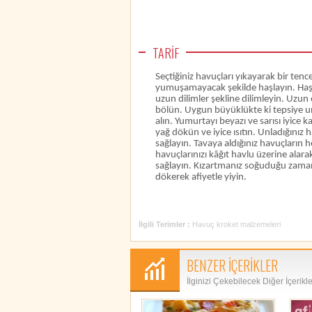
TARİF
Seçtiğiniz havuçları yıkayarak bir ten
yumuşamayacak şekilde haşlayın. Haşl
uzun dilimler şekline dilimleyin. Uzun 
bölün. Uygun büyüklükte ki tepsiye un
alın. Yumurtayı beyazı ve sarısı iyice k
yağ dökün ve iyice ısıtın. Unladığınız
sağlayın. Tavaya aldığınız havuçların 
havuçlarınızı kâğıt havlu üzerine alar
sağlayın. Kızartmanız soğuduğu zaman 
dökerek afiyetle yiyin.
İlgili Terimler :
Havuç kroket malzemeleri
BENZER İÇERİKLER
İlginizi Çekebilecek Diğer İçerikl