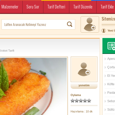
Malzemeler
Soru Sor
Tarif Defteri
Tarif Düzenle
Tarif Ekle
Sitemize
Yeni 
oket Tarifi
Aperat
Çorba
Et Ye
Köfte 
yonetim
Pasta 
Oylama
Sebz
Sütlü 
Hazırlama : 10 dk