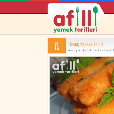
Havuç Kroket Tarifi
Anasayfa
»
Aperatif Tarifler
» Havuç Kr