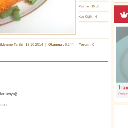
Pişirme : 15 dk
Kaç Kişilik : 4
Eklenme Tarihi :
13.10.2014 |
Okunma :
6.244 |
Yorum :
0
Tirami
dar sıvıyağ
Resimli
malzem
saklı