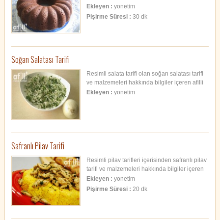
Ekleyen :
yonetim
Pişirme Süresi :
30 dk
Soğan Salatası Tarifi
Resimli salata tarifi olan soğan salatası tarifi
ve malzemeleri hakkında bilgiler içeren afilli
tarif.
Ekleyen :
yonetim
Safranlı Pilav Tarifi
Resimli pilav tarifleri içerisinden safranlı pilav
tarifi ve malzemeleri hakkında bilgiler içeren
pratik yemek tarifi.
Ekleyen :
yonetim
Pişirme Süresi :
20 dk