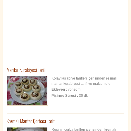
Mantar Kurabiyesi Tarifi
Kolay kurabiye tarifleri içerisinden resimli
mantar kurabiyesi tarifi ve malzemeleri
hakkında pratik tarif.
Ekleyen :
yonetim
Pişirme Süresi :
30 dk
Kremalı Mantar Çorbası Tarifi
Resimli çorba tarifleri içerisinden kremalı