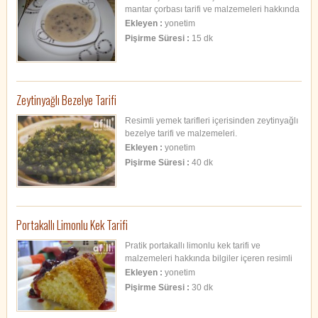
mantar çorbası tarifi ve malzemeleri hakkında
bir içerik olup pratik çorba tarifidir.
Ekleyen :
yonetim
Pişirme Süresi :
15 dk
Zeytinyağlı Bezelye Tarifi
Resimli yemek tarifleri içerisinden zeytinyağlı
bezelye tarifi ve malzemeleri.
Ekleyen :
yonetim
Pişirme Süresi :
40 dk
Portakallı Limonlu Kek Tarifi
Pratik portakallı limonlu kek tarifi ve
malzemeleri hakkında bilgiler içeren resimli
kek tarifi.
Ekleyen :
yonetim
Pişirme Süresi :
30 dk