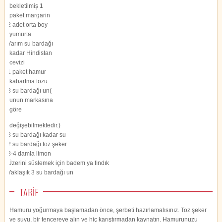
bekletilmiş 1
paket margarin
2 adet orta boy
yumurta
Yarım su bardağı
kadar Hindistan
cevizi
1 paket hamur
kabartma tozu
3 su bardağı un(
unun markasına
göre
değişebilmektedir.)
3 su bardağı kadar su
2 su bardağı toz şeker
3-4 damla limon
Üzerini süslemek için badem ya fındık
Yaklaşık 3 su bardağı un
TARİF
Hamuru yoğurmaya başlamadan önce, şerbeti hazırlamalısınız. Toz şeker
ve suyu, bir tencereye alın ve hiç karıştırmadan kaynatın. Hamurunuzu