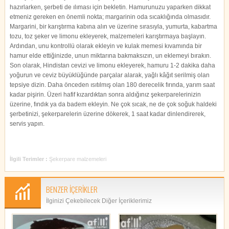
hazırlarken, şerbeti de ılıması için bekletin. Hamurunuzu yaparken dikkat
etmeniz gereken en önemli nokta; margarinin oda sıcaklığında olmasıdır.
Margarini, bir karıştırma kabına alın ve üzerine sırasıyla, yumurta, kabartma
tozu, toz şeker ve limonu ekleyerek, malzemeleri karıştırmaya başlayın.
Ardından, unu kontrollü olarak ekleyin ve kulak memesi kıvamında bir
hamur elde ettiğinizde, unun miktarına bakmaksızın, un eklemeyi bırakın.
Son olarak, Hindistan cevizi ve limonu ekleyerek, hamuru 1-2 dakika daha
yoğurun ve ceviz büyüklüğünde parçalar alarak, yağlı kâğıt serilmiş olan
tepsiye dizin. Daha önceden ısıtılmış olan 180 derecelik fırında, yarım saat
kadar pişirin. Üzeri hafif kızardıktan sonra aldığınız şekerparelerinizin
üzerine, fındık ya da badem ekleyin. Ne çok sıcak, ne de çok soğuk haldeki
şerbetinizi, şekerparelerin üzerine dökerek, 1 saat kadar dinlendirerek,
servis yapın.
İlgili Terimler :
Şekerpare malzemeleri
BENZER İÇERİKLER
İlginizi Çekebilecek Diğer İçeriklerimiz