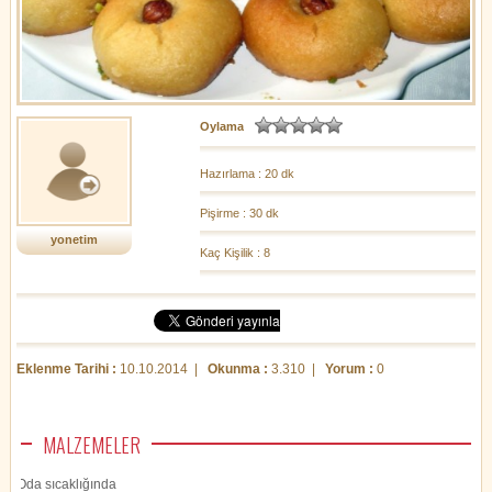
Oylama
Hazırlama : 20 dk
Pişirme : 30 dk
yonetim
Kaç Kişilik : 8
Eklenme Tarihi :
10.10.2014 |
Okunma :
3.310 |
Yorum :
0
MALZEMELER
Oda sıcaklığında