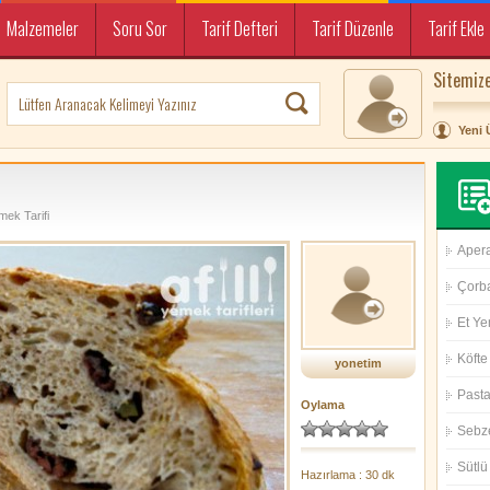
Malzemeler
Soru Sor
Tarif Defteri
Tarif Düzenle
Tarif Ekle
Sitemize
Yeni 
mek Tarifi
Aperat
Çorba
Et Ye
Köfte 
yonetim
Pasta 
Oylama
Sebz
Sütlü 
Hazırlama : 30 dk