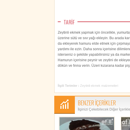
TARİF
Zeytinli ekmek yapmak için öncelikle, yumurtay
üzerine sütü ve sıvı yağı ekleyin. Bu arada ka
da ekleyerek hamuru elde etmek için çırpmaya 
yardımı ile ezin. Daha sonra içerisine dilimlen
isterseniz o şekilde yapabilirsiniz ya da market
Hamurun içerisine peynir ve zeytini de ekleyere
dökün ve fırına verin. Üzeri kızarana kadar pişi
İlgili Terimler :
Zeytinli ekmek malzemeleri
BENZER İÇERİKLER
İlginizi Çekebilecek Diğer İçerikl