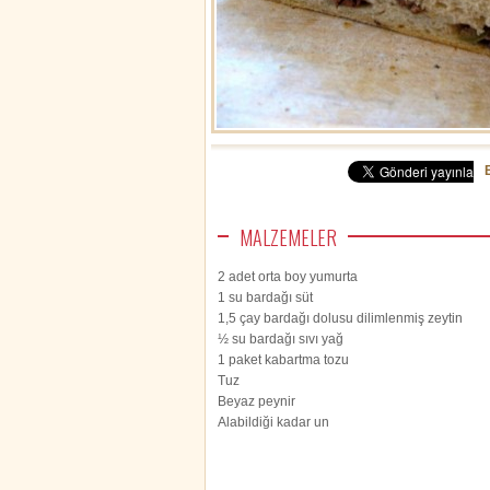
MALZEMELER
2 adet orta boy yumurta
1 su bardağı süt
1,5 çay bardağı dolusu dilimlenmiş zeytin
½ su bardağı sıvı yağ
1 paket kabartma tozu
Tuz
Beyaz peynir
Alabildiği kadar un