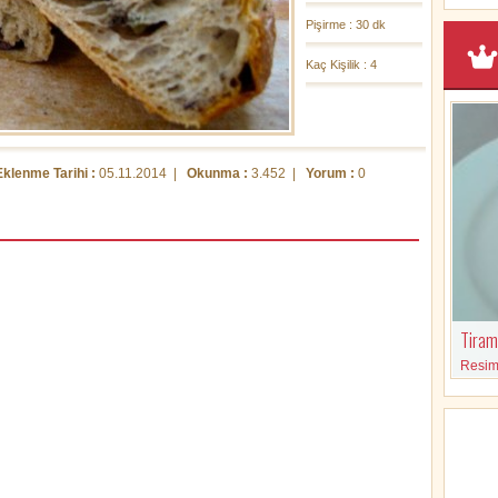
Pişirme : 30 dk
Kaç Kişilik : 4
Eklenme Tarihi :
05.11.2014 |
Okunma :
3.452 |
Yorum :
0
Tirami
Resimli
malzem