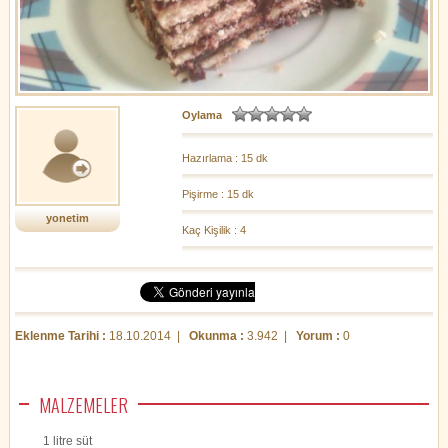
Oylama
Hazırlama : 15 dk
Pişirme : 15 dk
yonetim
Kaç Kişilik : 4
Eklenme Tarihi :
18.10.2014 |
Okunma :
3.942 |
Yorum :
0
MALZEMELER
1 litre süt