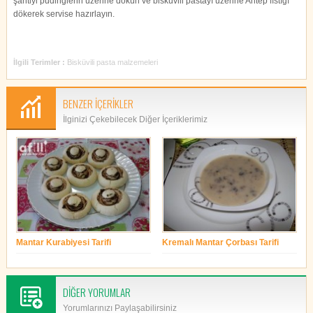
şantiyi pudinglerin üzerine dökün ve bisküvili pastayı üzerine Antep fıstığı
dökerek servise hazırlayın.
İlgili Terimler :
Bisküvili pasta malzemeleri
BENZER İÇERİKLER
İlginizi Çekebilecek Diğer İçeriklerimiz
Mantar Kurabiyesi Tarifi
Kremalı Mantar Çorbası Tarifi
yonetim
yonetim
DİĞER YORUMLAR
Yorumlarınızı Paylaşabilirsiniz