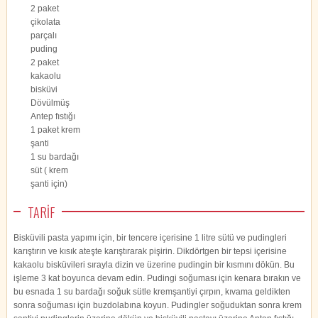
2 paket
çikolata
parçalı
puding
2 paket
kakaolu
bisküvi
Dövülmüş
Antep fıstığı
1 paket krem
şanti
1 su bardağı
süt ( krem
şanti için)
TARİF
Bisküvili pasta yapımı için, bir tencere içerisine 1 litre sütü ve pudingleri
karıştırın ve kısık ateşte karıştırarak pişirin. Dikdörtgen bir tepsi içerisine
kakaolu bisküvileri sırayla dizin ve üzerine pudingin bir kısmını dökün. Bu
işleme 3 kat boyunca devam edin. Pudingi soğuması için kenara bırakın ve
bu esnada 1 su bardağı soğuk sütle kremşantiyi çırpın, kıvama geldikten
sonra soğuması için buzdolabına koyun. Pudingler soğuduktan sonra krem