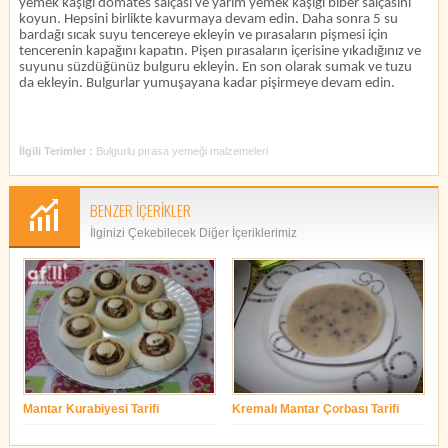
yemek kaşığı domates salçası ve yarım yemek kaşığı biber salçasını
koyun. Hepsini birlikte kavurmaya devam edin. Daha sonra 5 su
bardağı sıcak suyu tencereye ekleyin ve pırasaların pişmesi için
tencerenin kapağını kapatın. Pişen pırasaların içerisine yıkadığınız ve
suyunu süzdüğünüz bulguru ekleyin. En son olarak sumak ve tuzu
da ekleyin. Bulgurlar yumuşayana kadar pişirmeye devam edin.
İlgili Terimler :
Bulgurlu pırasa yemeği malzemeleri
BENZER İÇERİKLER
İlginizi Çekebilecek Diğer İçeriklerimiz
Mantar Kurabiyesi Tarifi
Kremalı Mantar Çorbası Tarifi
yonetim
yonetim