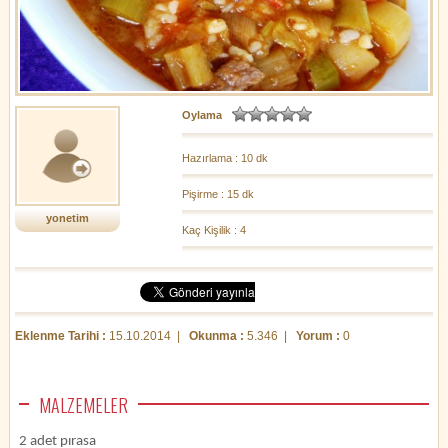
Oylama
Hazırlama : 10 dk
Pişirme : 15 dk
yonetim
Kaç Kişilik : 4
Eklenme Tarihi :
15.10.2014 |
Okunma :
5.346 |
Yorum :
0
MALZEMELER
2 adet pırasa