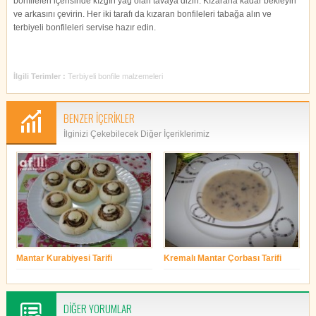
bonfileleri içerisinde kızgın yağ olan tavaya dizin. Kızarana kadar bekleyin
ve arkasını çevirin. Her iki tarafı da kızaran bonfileleri tabağa alın ve
terbiyeli bonfileleri servise hazır edin.
İlgili Terimler :
Terbiyeli bonfile malzemeleri
BENZER İÇERİKLER
İlginizi Çekebilecek Diğer İçeriklerimiz
Mantar Kurabiyesi Tarifi
Kremalı Mantar Çorbası Tarifi
yonetim
yonetim
DİĞER YORUMLAR