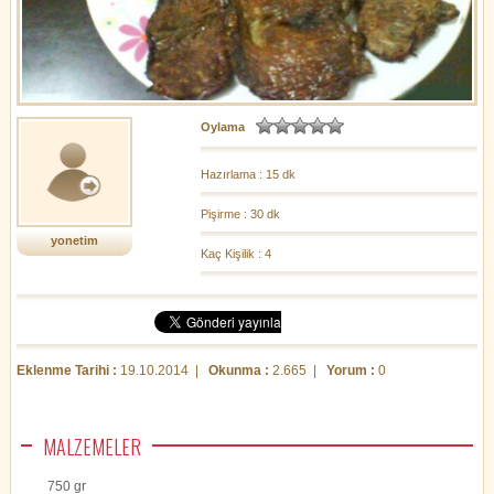
Oylama
Hazırlama : 15 dk
Pişirme : 30 dk
yonetim
Kaç Kişilik : 4
Eklenme Tarihi :
19.10.2014 |
Okunma :
2.665 |
Yorum :
0
MALZEMELER
750 gr