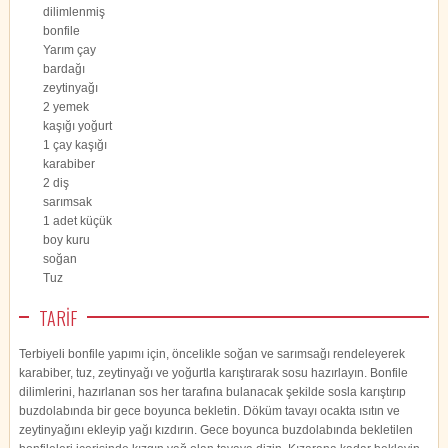
dilimlenmiş
bonfile
Yarım çay
bardağı
zeytinyağı
2 yemek
kaşığı yoğurt
1 çay kaşığı
karabiber
2 diş
sarımsak
1 adet küçük
boy kuru
soğan
Tuz
TARİF
Terbiyeli bonfile yapımı için, öncelikle soğan ve sarımsağı rendeleyerek
karabiber, tuz, zeytinyağı ve yoğurtla karıştırarak sosu hazırlayın. Bonfile
dilimlerini, hazırlanan sos her tarafına bulanacak şekilde sosla karıştırıp
buzdolabında bir gece boyunca bekletin. Döküm tavayı ocakta ısıtın ve
zeytinyağını ekleyip yağı kızdırın. Gece boyunca buzdolabında bekletilen