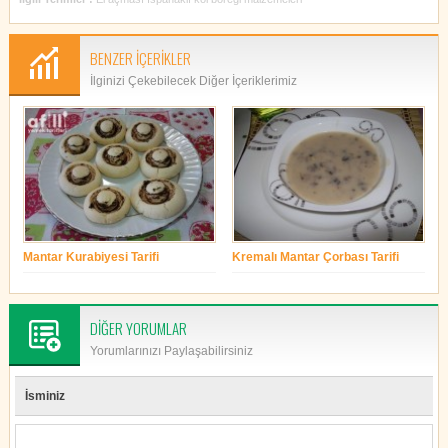
BENZER İÇERİKLER
İlginizi Çekebilecek Diğer İçeriklerimiz
Mantar Kurabiyesi Tarifi
Kremalı Mantar Çorbası Tarifi
yonetim
yonetim
DİĞER YORUMLAR
Yorumlarınızı Paylaşabilirsiniz
İsminiz