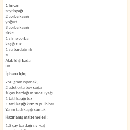
1 fincan
zeytinyağı
2 çorba kaşığı
yoğurt
3 çorba kaşığı
sirke
1 silme çorba
kaşığı tuz
1 su bardağı ılık
su
Alabildiği kadar
un
İç harcı için;
750 gram ıspanak,
2 adet orta boy soğan
¾ çay bardağı mısırözü yağı
1 tatlı kaşığı tuz
1 tatlı kaşığı kırmızı pul biber
Yarım tatlı kaşığı sumak
Hazırlanış malzemeleri;
1,5 çay bardağı sıvı yağ