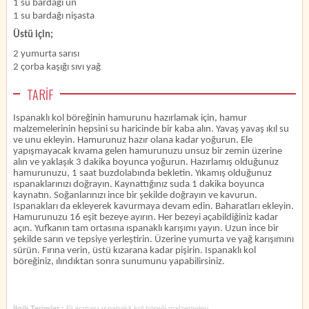
1 su bardağı un
1 su bardağı nişasta
Üstü için;
2 yumurta sarısı
2 çorba kaşığı sıvı yağ
TARİF
Ispanaklı kol böreğinin hamurunu
hazırlamak için, hamur
malzemelerinin hepsini su haricinde bir kaba alın. Yavaş yavaş ıkıl su
ve unu ekleyin. Hamurunuz hazır olana kadar yoğurun. Ele
yapışmayacak kıvama gelen hamurunuzu unsuz bir zemin üzerine
alın ve yaklaşık 3 dakika boyunca yoğurun. Hazırlamış olduğunuz
hamurunuzu, 1 saat buzdolabında bekletin. Yıkamış olduğunuz
ıspanaklarınızı doğrayın. Kaynattığınız suda 1 dakika boyunca
kaynatın. Soğanlarınızı ince bir şekilde doğrayın ve kavurun.
Ispanakları da ekleyerek kavurmaya devam edin. Baharatları ekleyin.
Hamurunuzu 16 eşit bezeye ayırın. Her bezeyi açabildiğiniz kadar
açın. Yufkanın tam ortasına ıspanaklı karışımı yayın. Uzun ince bir
şekilde sarın ve tepsiye yerleştirin. Üzerine yumurta ve yağ karışımını
sürün. Fırına verin, üstü kızarana kadar pişirin. Ispanaklı kol
böreğiniz, ılındıktan sonra sunumunu yapabilirsiniz.
İlgili Terimler :
El açması ıspanaklı kol böreği malzemeleri