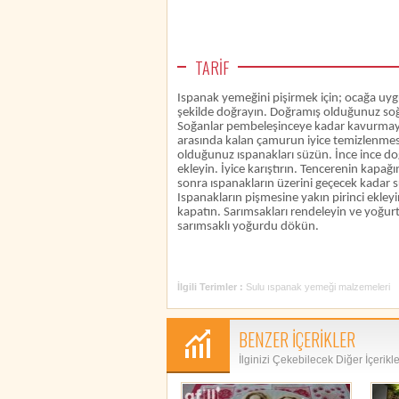
TARİF
Ispanak yemeğini pişirmek için; ocağa uyg
şekilde doğrayın. Doğramış olduğunuz soğ
Soğanlar pembeleşinceye kadar kavurmaya 
arasında kalan çamurun iyice temizlenmesi 
olduğunuz ıspanakları süzün. İnce ince 
ekleyin. İyice karıştırın. Tencerenin kapağı
sonra ıspanakların üzerini geçecek kadar s
Ispanakların pişmesine yakın pirinci ekleyin
kapatın. Sarımsakları rendeleyin ve yoğurt 
sarımsaklı yoğurdu dökün.
İlgili Terimler :
Sulu ıspanak yemeği malzemeleri
BENZER İÇERİKLER
İlginizi Çekebilecek Diğer İçerikl