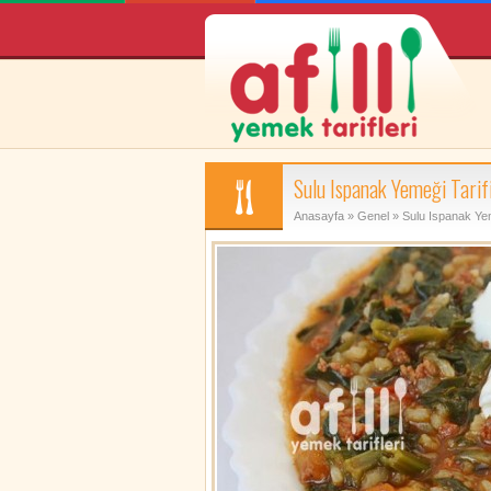
Sulu Ispanak Yemeği Tarif
Anasayfa
»
Genel
» Sulu Ispanak Yem