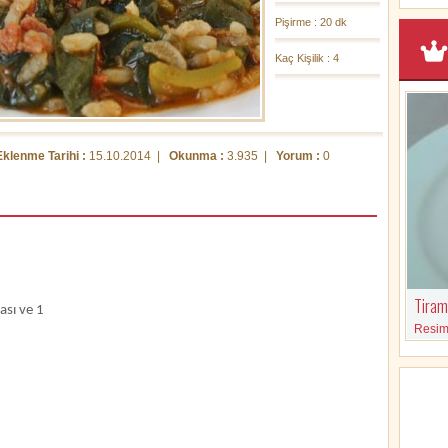
Pişirme : 20 dk
Kaç Kişilik : 4
Eklenme Tarihi :
15.10.2014 |
Okunma :
3.935 |
Yorum :
0
Tirami
ası ve 1
Resimli
malzem