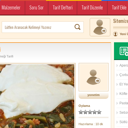
Malzemeler
Soru Sor
Tarif Defteri
Tarif Düzenle
Tarif Ekle
Sitemize
Yeni 
i
eği Tarifi
Aperat
Çorba
Et Ye
Köfte 
yonetim
Pasta 
Oylama
Sebz
Sütlü 
Hazırlama : 10 dk