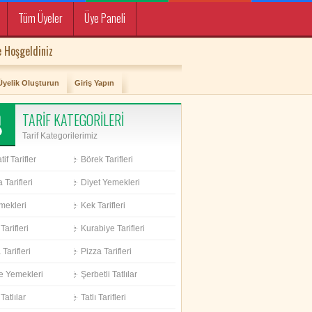
Tüm Üyeler
Üye Paneli
 Hoşgeldiniz
Üyelik Oluşturun
Giriş Yapın
TARİF KATEGORİLERİ
Tarif Kategorilerimiz
if Tarifler
Börek Tarifleri
 Tarifleri
Diyet Yemekleri
mekleri
Kek Tarifleri
Tarifleri
Kurabiye Tarifleri
Tarifleri
Pizza Tarifleri
e Yemekleri
Şerbetli Tatlılar
Tatlılar
Tatlı Tarifleri