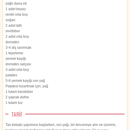
yağlı dana eti
1 adet beyaz
renkli orta boy
soğan
2 adet tatlı
sivribiber
2 adet orta boy
domates
3-4 diş sarımsak
1 tepeleme
yemek kaşığı
domates salçası
3 adet orta boy
patates
5-6 yemek kaşığı sıvı yağ
Patatesi kızartmak için; yağ
1 tutam karabiber
2 yaprak defne
1 tutam tuz
TARİF
Tas kebabı yapımına başlarken, sıvı yağı, bir tencereye alın ve üzerine,