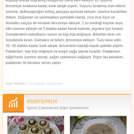
kuşbaşı olarak doğramış olduğunuz dana etini ekleyin. Et, suyunu
tencereye bırakana kadar, kısık ateşte pişirin. Suyunu bırakmış olan etlerin
üzerine, defneyaprağını birkaç parçaya ayırarak ekleyin, üzerine karabiberi
dökün. Soğanları ve sarımsakları yemeklik olarak, ince ince kıyın ve
domates salçası ile beraber tencereye ekleyin. 1 su bardağı kaynar suyu,
etin üzerine ekleyin ve 5 dakika kadar kendi halinde, pişmesi için bırakın.
Domateslerin kabuklarını soyun ve küp küp doğrayın. Biberleri birer cm
boyutunda kesin. Domates ve biberi, tencereye ekleyin. Tuzu ilave edin.
35- 40 dakika kadar, kısık ateşte, tencerenin kapağı kapalı şekilde pişirin.
Patatesleri, küp küp doğrayın ve kızgın yağa atarak kızartın. Patatesleri,
kâğıt havlu üzerine alarak, yağını çekmesini sağlayın. Pişen tas kebabını,
patatesler ile beraber servis yapın.
İlgili Terimler :
Tas kebabı malzemeleri
BENZER İÇERİKLER
İlginizi Çekebilecek Diğer İçeriklerimiz